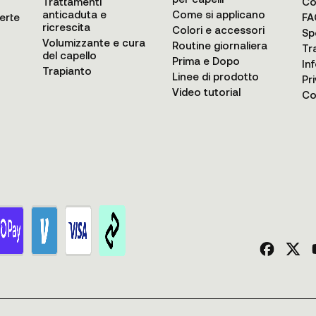
Trattamenti
Co
anticaduta e
Come si applicano
erte
FA
ricrescita
Colori e accessori
Sp
Volumizzante e cura
Routine giornaliera
Tr
del capello
Prima e Dopo
In
Trapianto
Linee di prodotto
Pr
Video tutorial
Co