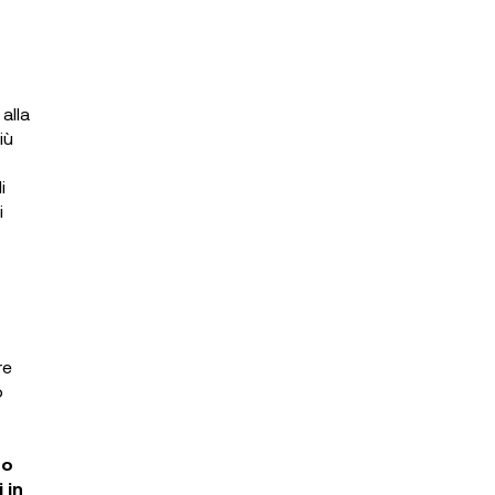
alla
iù
i
i
re
o
to
 in