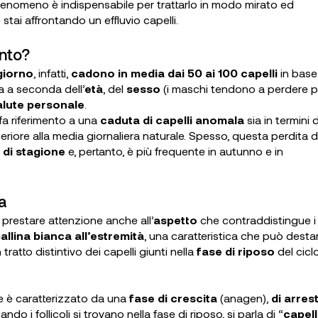
enomeno è indispensabile per trattarlo in modo mirato ed
e stai affrontando un effluvio capelli.
anto?
giorno
, infatti,
cadono in media dai 50 ai 100 capelli
in base 
ria a seconda dell’
età
, del
sesso
(i maschi tendono a perdere p
alute personale
.
i fa riferimento a una
caduta di capelli anomala
sia in termini d
eriore alla media giornaliera naturale. Spesso, questa perdita d
di stagione
e, pertanto, è più frequente in autunno e in
ca
e prestare attenzione anche all’
aspetto
che contraddistingue i
allina bianca all’estremità
, una caratteristica che può desta
ratto distintivo dei capelli giunti nella
fase di riposo
del cicl
ale è caratterizzato da una
fase di crescita
(anagen),
di
arres
ndo i follicoli si trovano nella fase di riposo, si parla di “
capelli