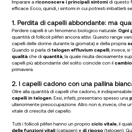
Imparare a
riconoscere i principali sintomi
di questo f
efficace. Ecco, quindi, i sintomi in cui potresti imbatterti s
1. Perdita di capelli abbondante: ma qu
Perdere capelli è un fenomeno biologico naturale.
Ogni 
quantità di follicoli piliferi ancora attivi. Questo range va
capelli delle donne durante la giornata) e della propria
s
Quando si parla di
telogen effluvium capelli
, invece, s
qualità
che di
quantità
, la quale risulta decisamente sup
capelli più abbondante del solito coincide con il
cambio 
primavera.
2. I capelli cadono con una pallina bian
Oltre alla quantità di capelli che cadono, è indispensabil
capelli in telogen
. Essi, infatti, presentano spesso una
p
ulteriormente preoccupazione. Altro non è, invece, che un t
vitale di crescita del capello.
Tutti i follicoli piliferi hanno un proprio
ciclo vitale
, il qu
delle funzioni vitali
(catagen) e
di riposo
(telogen). Qua