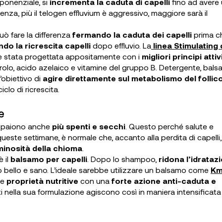
ponenziale, si
incrementa la caduta di capelli
fino ad avere
enza, più il telogen effluvium è aggressivo, maggiore sarà il
ò fare la differenza
fermando la caduta dei capelli
prima ch
do la ricrescita capelli
dopo effluvio. La
linea Stimulating 
 è stata progettata appositamente con i
migliori principi attiv
sterolo, acido azelaico e vitamine del gruppo B. Detergente, bal
’obiettivo di
agire direttamente sul metabolismo del follic
lo di ricrescita.
e
paiono anche
più spenti e secchi
. Questo perché salute e
ueste settimane, è normale che, accanto alla perdita di capelli,
minosità
della chioma
.
è il
balsamo per capelli
. Dopo lo shampoo,
ridona l’idrataz
to bello e sano. L’ideale sarebbe utilizzare un balsamo come
Km
le
proprietà nutritive
con una
forte azione anti-caduta e
enti nella sua formulazione agiscono così in maniera intensificata