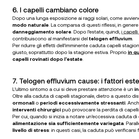
6. I capelli cambiano colore
Dopo una lunga esposizione ai raggi solari, come avviene 
modo naturale
. La comparsa di questi riflessi, in gen
danneggiamento solare
. Dopo l’estate, quindi,
i capel
contribuiscono al manifestarsi del
telogen effluvium
.
Per ridurre gli effetti dell’imminente caduta capelli stagio
giusto, soprattutto dopo la stagione estiva. Proprio
in q
capelli rovinati dopo l’estate
.
7. Telogen effluvium cause: i fattori este
L’ultimo sintomo a cui si deve prestare attenzione è un
in
Oltre alla caduta di capelli stagionale, dietro a questo dis
ormonali
o
periodi eccessivamente stressanti
. Anch
interventi chirurgici
può provocare la perdita di capelli
Per cui, quando si inizia a notare un’eccessiva caduta di c
alimentazione sia sufficientemente variegata
. Paral
livello di stress
: in questi casi, la caduta può verificarsi