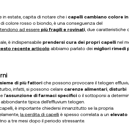
in estate, capita di notare che i
capelli cambiano colore in
ere di colore rosso o biondo, è una conseguenza del
li tendono ad essere
più fragili e rovinat
i
, due caratteristiche 
nale, è indispensabile
prendersi cura dei propri capelli
nel m
uesto recente articolo
abbiamo parlato dei
migliori rimedi 
rni
sieme di più fattori
che possono provocare il telogen effluvi
turbo, infatti, si possono celare
carenze alimentari
,
disturbi
e l’
assunzione di farmaci specifici
o il sottoporsi a determin
 abbondante tipica dell’effluvium telogen.
apelli, è importante chiedersi innanzitutto se la propria
lelamente,
la perdita di capelli
è spesso correlata a un
elevato
 fino a tre mesi dopo il periodo stressante.