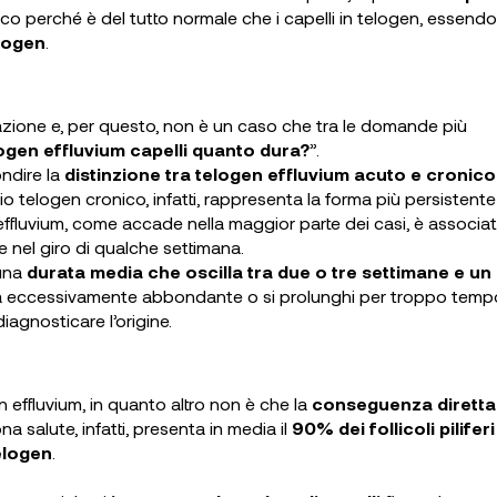
o perché è del tutto normale che i capelli in telogen, essendo
elogen
.
zione e, per questo, non è un caso che tra le domande più
logen effluvium capelli quanto dura?
”.
ndire la
distinzione tra telogen effluvium acuto e cronico
vio telogen cronico, infatti, rappresenta la forma più persistente
ffluvium, come accade nella maggior parte dei casi, è associat
 nel giro di qualche settimana.
una
durata media che oscilla tra due o tre settimane e un
li sia eccessivamente abbondante o si prolunghi per troppo tempo
iagnosticare l’origine.
 effluvium, in quanto altro non è che la
conseguenza diretta
na salute, infatti, presenta in media il
90% dei follicoli piliferi
telogen
.