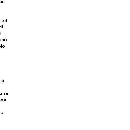
 un
e il
di
i
samo
olo
 si
ione
ax
 e