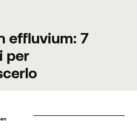
 effluvium: 7
i per
scerlo
gen