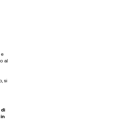
 e
o al
, si
 di
 in