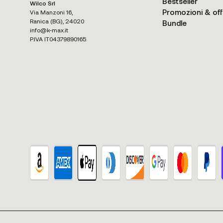
Bestseller
Wilco Srl
Promozioni & off
Via Manzoni 16,
Ranica (BG), 24020
Bundle
info@k-max.it
P.IVA IT04379890165