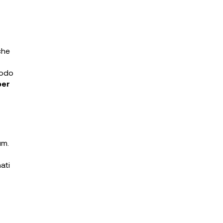
che
odo
per
um.
ati