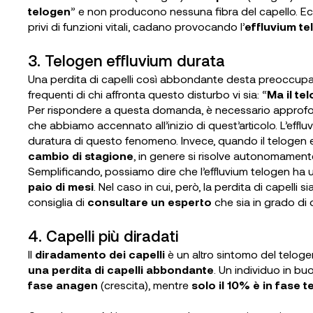
telogen
” e non producono nessuna fibra del capello. Ecc
privi di funzioni vitali, cadano provocando l’
effluvium t
3. Telogen effluvium durata
Una perdita di capelli così abbondante desta preoccupa
frequenti di chi affronta questo disturbo vi sia: “
Ma il te
Per rispondere a questa domanda, è necessario approfo
che abbiamo accennato all’inizio di quest’articolo. L’efflu
duratura di questo fenomeno. Invece, quando il telogen e
cambio di stagione
, in genere si risolve autonomamente
Semplificando, possiamo dire che l’effluvium telogen ha 
paio di mesi
. Nel caso in cui, però, la perdita di capel
consiglia di
consultare un esperto
che sia in grado di d
4. Capelli più diradati
Il
diradamento dei capelli
è un altro sintomo del telogen
una perdita di capelli abbondante
. Un individuo in buo
fase anagen
(crescita), mentre
solo il 10% è in fase 