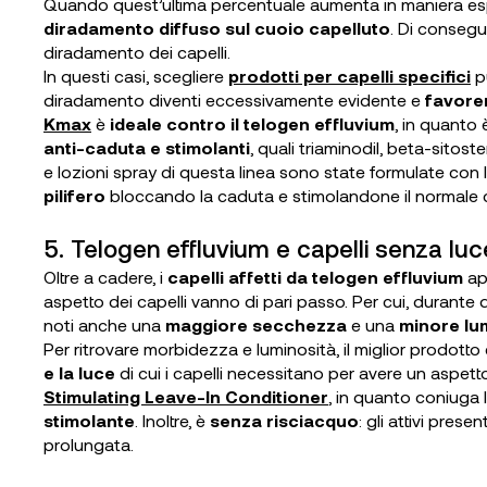
Quando quest’ultima percentuale aumenta in maniera es
diradamento diffuso sul cuoio capelluto
. Di consegu
diradamento dei capelli.
In questi casi, scegliere
prodotti per capelli specifici
pu
diradamento diventi eccessivamente evidente e
favoren
Kmax
è
ideale contro il telogen effluvium
, in quanto
anti-caduta e stimolanti
, quali triaminodil, beta-sito
e lozioni spray di questa linea sono state formulate con l
pilifero
bloccando la caduta e stimolandone il normale cic
5. Telogen effluvium e capelli senza luc
Oltre a cadere, i
capelli affetti da telogen effluvium
ap
aspetto dei capelli vanno di pari passo. Per cui, durante q
noti anche una
maggiore secchezza
e una
minore lu
Per ritrovare morbidezza e luminosità, il miglior prodotto 
e la luce
di cui i capelli necessitano per avere un aspet
Stimulating Leave-In Conditioner
, in quanto coniuga 
stimolante
. Inoltre, è
senza risciacquo
: gli attivi pres
prolungata.