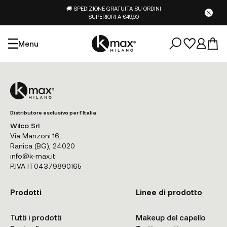
🚚 SPEDIZIONE GRATUITA SU ORDINI
SUPERIORI A €49,90
Menu
Distributore esclusivo per l'Italia
Wilco Srl
Via Manzoni 16,
Ranica (BG), 24020
info@k-max.it
P.IVA IT04379890165
Prodotti
Linee di prodotto
Tutti i prodotti
Makeup del capello