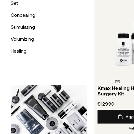
Set
Concealing
Stimulating
Volumizing
Healing
(
15
)
Kmax Healing H
Surgery Kit
€129.90
Aggi
Va