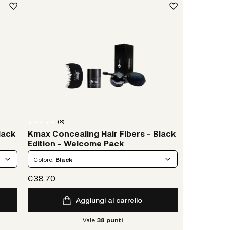
(
8
)
lack
Kmax Concealing Hair Fibers - Black
Edition - Welcome Pack
Colore:
Black
€38.70
Aggiungi al carrello
Vale
38
punti