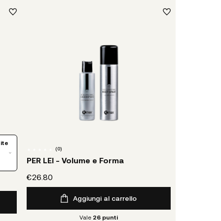
ite
(
0
)
PER LEI - Volume e Forma
€26.80
Aggiungi al carrello
Vale
26
punti