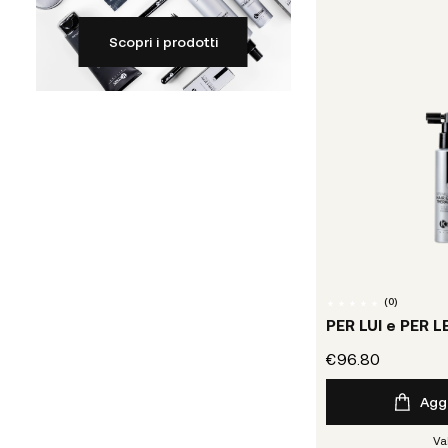
Scopri i prodotti
(
0
)
PER LUI e PER LE
€96.80
Aggi
Va