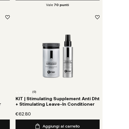
Vale
70
punti
(
0
)
KIT | Stimulating Supplement Anti Dht
r
+ Stimulating Leave-In Conditioner
€62.80
Aggiungi al carrello