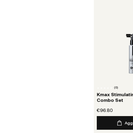
(
0
)
Kmax Stimulati
Combo Set
€96.80
Aggi