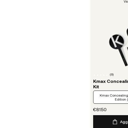
Va
(
0
)
Kmax Concealin
Kit
Kmax Concealing 
Edition 
€81.50
Aggi