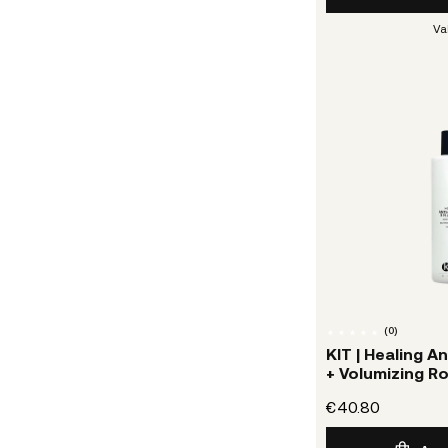
Va
(
0
)
KIT | Healing 
+ Volumizing R
€40.80