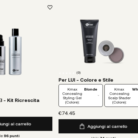
(
0
)
Per LUI - Colore e Stile
Kmax
Blonde
Kmax
Wh
Concealing
Concealing
Styling Gel
Scalp Shader
I - Kit Ricrescita
(Colore):
(Colore):
€74.45
ungi al carrello
Aggiungi al carrello
le
96
punti