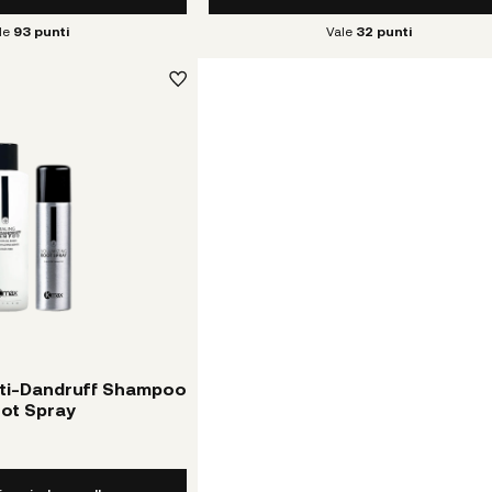
le
93
punti
Vale
32
punti
Anti-Dandruff Shampoo
oot Spray