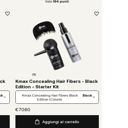
Vale
194
punti
(
9
)
ack
Kmax Concealing Hair Fibers - Black
Edition - Starter Kit
ck
Kmax Concealing Hair Fibers Black
Black
Edition (Colore):
€70.60
Aggiungi al carrello