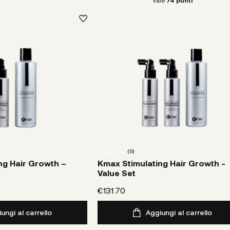
Vale
74
punti
(
0
)
ng Hair Growth –
Kmax Stimulating Hair Growth -
Value Set
€131.70
ungi al carrello
Aggiungi al carrello