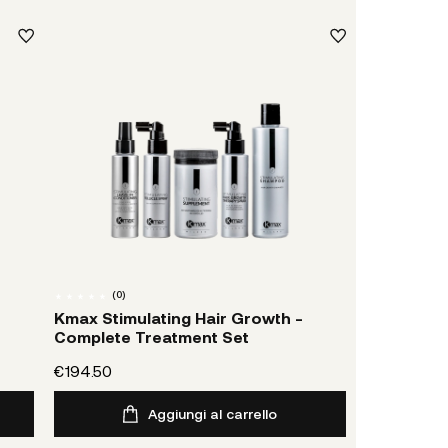
(
0
)
Kmax Stimulating Hair Growth -
Complete Treatment Set
€194.50
Aggiungi al carrello