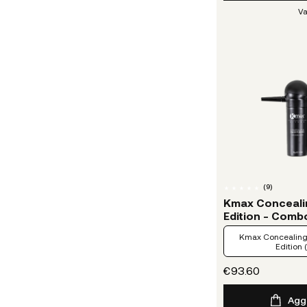
Va
(
9
)
Kmax Concealin
Edition - Comb
Kmax Concealing 
Edition 
€93.60
Aggi