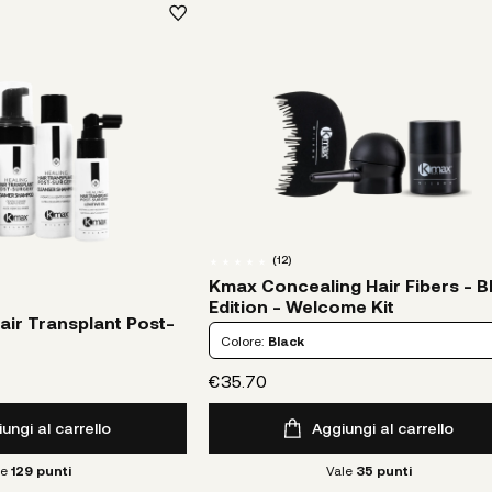
(
12
)
Kmax Concealing Hair Fibers - B
Edition - Welcome Kit
air Transplant Post-
Colore:
Black
€35.70
ungi al carrello
Aggiungi al carrello
le
129
punti
Vale
35
punti