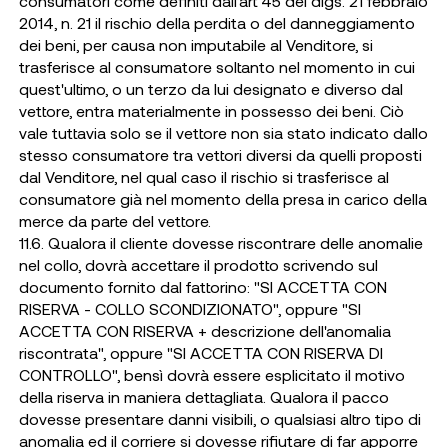
consumatori come definiti dall’art 45 del dlgs. 21 febbraio
2014, n. 21 il rischio della perdita o del danneggiamento
dei beni, per causa non imputabile al Venditore, si
trasferisce al consumatore soltanto nel momento in cui
quest'ultimo, o un terzo da lui designato e diverso dal
vettore, entra materialmente in possesso dei beni. Ciò
vale tuttavia solo se il vettore non sia stato indicato dallo
stesso consumatore tra vettori diversi da quelli proposti
dal Venditore, nel qual caso il rischio si trasferisce al
consumatore già nel momento della presa in carico della
merce da parte del vettore.
11.6. Qualora il cliente dovesse riscontrare delle anomalie
nel collo, dovrà accettare il prodotto scrivendo sul
documento fornito dal fattorino: "SI ACCETTA CON
RISERVA - COLLO SCONDIZIONATO", oppure "SI
ACCETTA CON RISERVA + descrizione dell'anomalia
riscontrata", oppure "SI ACCETTA CON RISERVA DI
CONTROLLO", bensì dovrà essere esplicitato il motivo
della riserva in maniera dettagliata. Qualora il pacco
dovesse presentare danni visibili, o qualsiasi altro tipo di
anomalia ed il corriere si dovesse rifiutare di far apporre