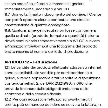
riserva specifica, rifiutare la merce e segnalare
immediatamente l'accaduto a WILCO.
11.7. Una volta firmato il documento del corriere, il Cliente
non potrà opporre alcuna contestazione circa le
caratteristiche di quanto consegnato.
11.8. Qualora la merce ricevuta non fosse conforme a
quella ordinata (prodotto, formato o quantità) il cliente
dovrà comunicarlo tempestivamente a WILCO e inviare
all'indirizzo info@k-max.it una fotografia del prodotto
errato insieme al numero del lotto di produzione.
ARTICOLO 12 – Fatturazione
12.1. Le vendite dei prodotti effettuate attraverso internet
sono assimilabili alle vendite per corrispondenza e,
quindi, si rende applicabile a tali vendite la disposizione
contenuta nell'art. 2, del DPR 21.12.1996, n. 696, che
prevede l'esonero dall'obbligo di emissione dello
scontrino o della ricevuta fiscale.
12.2. Per ogni acquisto effettuato su www.k-max.it il
cliente può comunque decidere se ricevere la fattura, in