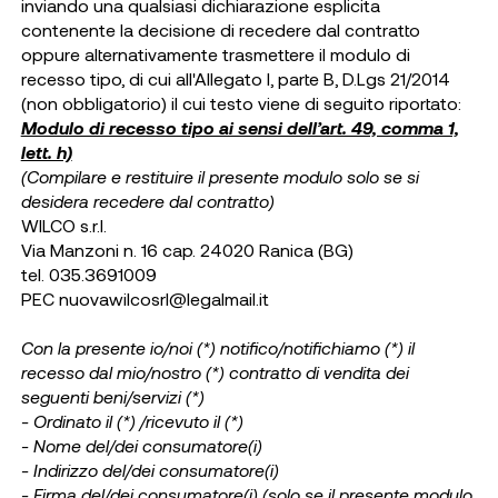
inviando una qualsiasi dichiarazione esplicita
contenente la decisione di recedere dal contratto
oppure alternativamente trasmettere il modulo di
recesso tipo, di cui all'Allegato I, parte B, D.Lgs 21/2014
(non obbligatorio) il cui testo viene di seguito riportato:
Modulo di recesso tipo ai sensi dell’art. 49, comma 1,
lett. h)
(Compilare e restituire il presente modulo solo se si
desidera recedere dal contratto)
WILCO s.r.l.
Via Manzoni n. 16 cap. 24020 Ranica (BG)
tel. 035.3691009
PEC
nuovawilcosrl@legalmail.it
Con la presente io/noi (*) notifico/notifichiamo (*) il
recesso dal mio/nostro (*) contratto di vendita dei
seguenti beni/servizi (*)
- Ordinato il (*) /ricevuto il (*)
- Nome del/dei consumatore(i)
- Indirizzo del/dei consumatore(i)
- Firma del/dei consumatore(i) (solo se il presente modulo