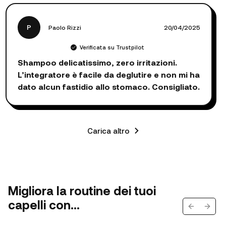
P
Paolo Rizzi
20/04/2025
Verificata su Trustpilot
Shampoo delicatissimo, zero irritazioni.
L’integratore è facile da deglutire e non mi ha
dato alcun fastidio allo stomaco. Consigliato.
Carica altro
Migliora la routine dei tuoi
capelli con...
Previous s
Next 