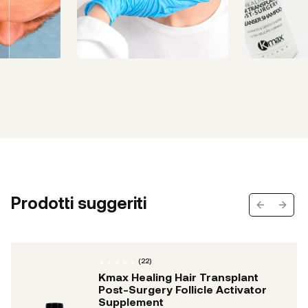
Prodotti suggeriti
Previous s
Next 
(
22
)
Kmax Healing Hair Transplant
Post-Surgery Follicle Activator
Supplement