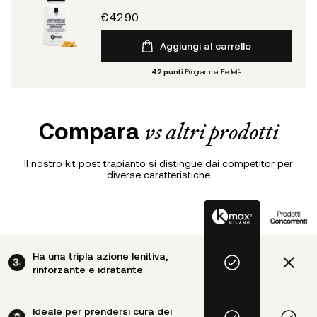
€42.90
Aggiungi al carrello
42
punti
Programma Fedeltà
Compara
vs altri prodotti
Il nostro kit post trapianto si distingue dai competitor per
diverse caratteristiche
Ha una tripla azione lenitiva,
rinforzante e idratante
Ideale per prendersi cura dei