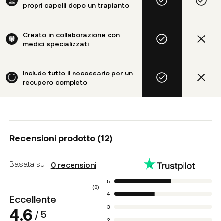
propri capelli dopo un trapianto
Creato in collaborazione con
medici specializzati
Include tutto il necessario per un
recupero completo
Recensioni prodotto (
12
)
Basata su
0
recensioni
5
(
0
)
4
Eccellente
3
4.6
/ 5
2