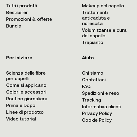
Tutti i prodotti
Makeup del capello
Bestseller
Trattamenti
anticaduta e
Promozioni & offerte
ricrescita
Bundle
Volumizzante e cura
del capello
Trapianto
Per iniziare
Aiuto
Scienza delle fibre
Chi siamo
per capelli
Contattaci
Come si applicano
FAQ
Colori e accessori
Spedizioni e reso
Routine giornaliera
Tracking
Prima e Dopo
Informativa clienti
Linee di prodotto
Privacy Policy
Video tutorial
Cookie Policy