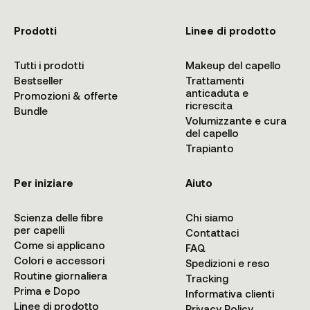
Prodotti
Linee di prodotto
Tutti i prodotti
Makeup del capello
Bestseller
Trattamenti
anticaduta e
Promozioni & offerte
ricrescita
Bundle
Volumizzante e cura
del capello
Trapianto
Per iniziare
Aiuto
Scienza delle fibre
Chi siamo
per capelli
Contattaci
Come si applicano
FAQ
Colori e accessori
Spedizioni e reso
Routine giornaliera
Tracking
Prima e Dopo
Informativa clienti
Linee di prodotto
Privacy Policy