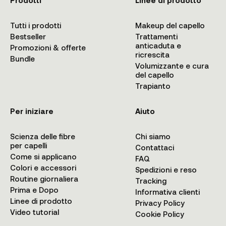
Tutti i prodotti
Makeup del capello
Bestseller
Trattamenti
anticaduta e
Promozioni & offerte
ricrescita
Bundle
Volumizzante e cura
del capello
Trapianto
Per iniziare
Aiuto
Scienza delle fibre
Chi siamo
per capelli
Contattaci
Come si applicano
FAQ
Colori e accessori
Spedizioni e reso
Routine giornaliera
Tracking
Prima e Dopo
Informativa clienti
Linee di prodotto
Privacy Policy
Video tutorial
Cookie Policy