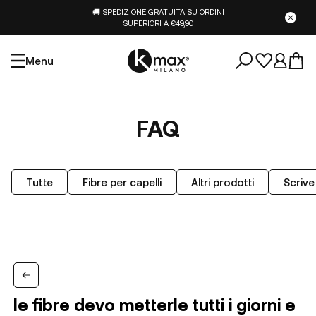
🚚 SPEDIZIONE GRATUITA SU ORDINI
SUPERIORI A €49,90
Menu
FAQ
Tutte
Fibre per capelli
Altri prodotti
Scrive
le fibre devo metterle tutti i giorni e