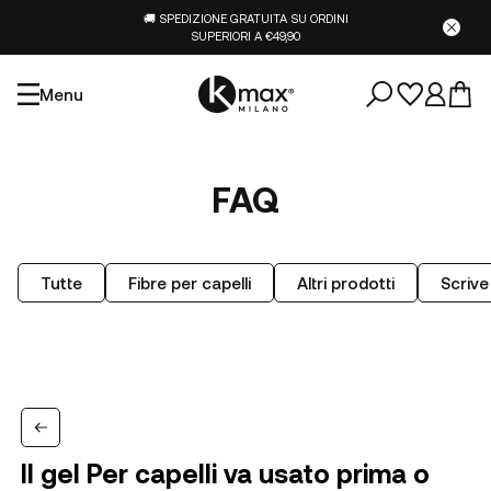
🚚 SPEDIZIONE GRATUITA SU ORDINI
SUPERIORI A €49,90
Menu
FAQ
Tutte
Fibre per capelli
Altri prodotti
Scrive
Il gel Per capelli va usato prima o