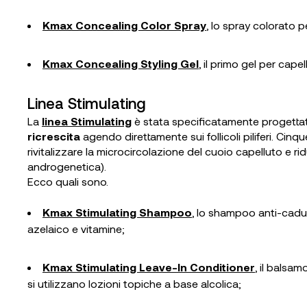
Kmax Concealing Color Spray
, lo spray colorato p
Kmax Concealing Styling Gel
, il primo gel per cape
Linea Stimulating
La
linea Stimulating
è stata specificatamente progetta
ricrescita
agendo direttamente sui follicoli piliferi. Cinque 
rivitalizzare la microcircolazione del cuoio capelluto e ridu
androgenetica).
Ecco quali sono.
Kmax Stimulating Shampoo
, lo shampoo anti-cadut
azelaico e vitamine;
Kmax Stimulating Leave-In Conditioner
, il balsa
si utilizzano lozioni topiche a base alcolica;