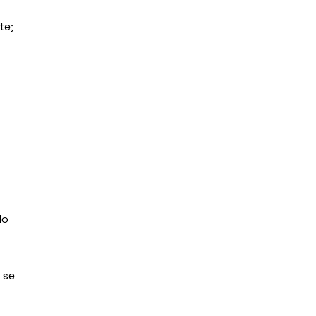
te;
do
 se