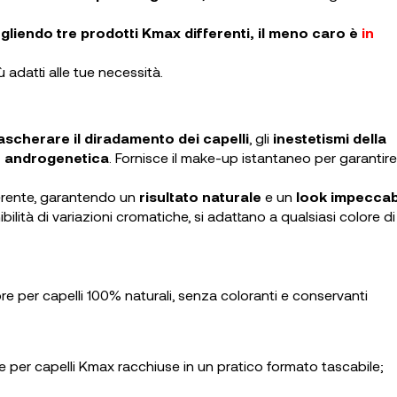
cegliendo tre prodotti Kmax differenti, il meno caro è
in
ù adatti alle tue necessità.
scherare il diradamento dei capelli
, gli
inestetismi della
e androgenetica
. Fornisce il make-up istantaneo per garantir
ferente, garantendo un
risultato naturale
e un
look impeccab
nibilità di variazioni cromatiche, si adattano a qualsiasi colore di
fibre per capelli 100% naturali, senza coloranti e conservanti
bre per capelli Kmax racchiuse in un pratico formato tascabile;