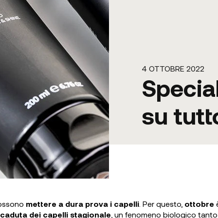
4 OTTOBRE 2022
Specia
su tutto
ossono
mettere a dura prova i capelli
. Per questo,
ottobre
è
caduta dei capelli stagionale
, un fenomeno biologico tanto