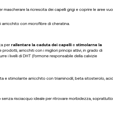
er mascherare la ricrescita dei capelli grigi e coprire le aree vuo
lli arricchito con microfibre di cheratina.
ta per
rallentare la caduta dei capelli
e
stimolarne la
prodotti, arricchiti con i migliori principi attivi, in grado di
rre i livelli di DHT (l’ormone responsabile della calvizie
a e stimolante arricchito con triaminodil, beta sitosterolo, aci
mo senza risciacquo ideale per ritrovare morbidezza, soprattutto