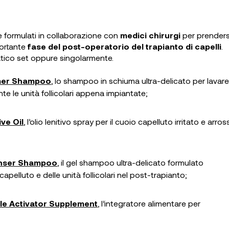
e formulati in collaborazione con
medici chirurgi
per prenders
portante
fase del post-operatorio del trapianto di capelli
.
ratico set oppure singolarmente.
amer Shampoo
, lo shampoo in schiuma ultra-delicato per lavare
te le unità follicolari appena impiantate;
ve Oil
, l’olio lenitivo spray per il cuoio capelluto irritato e arro
eanser Shampoo
, il gel shampoo ultra-delicato formulato
apelluto e delle unità follicolari nel post-trapianto;
cle Activator Supplement
, l’integratore alimentare per