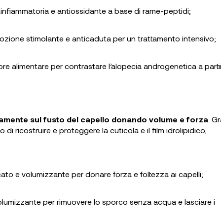
ntinfiammatoria e antiossidante a base di rame-peptidi;
a lozione stimolante e anticaduta per un trattamento intensivo;
atore alimentare per contrastare l’alopecia androgenetica a parti
tamente sul fusto del capello
donando volume e forza
. G
o di ricostruire e proteggere la cuticola e il film idrolipidico,
icato e volumizzante per donare forza e foltezza ai capelli;
lumizzante per rimuovere lo sporco senza acqua e lasciare i