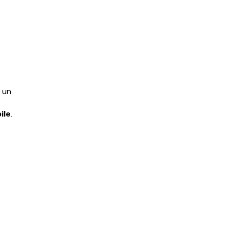
e un
ile
.