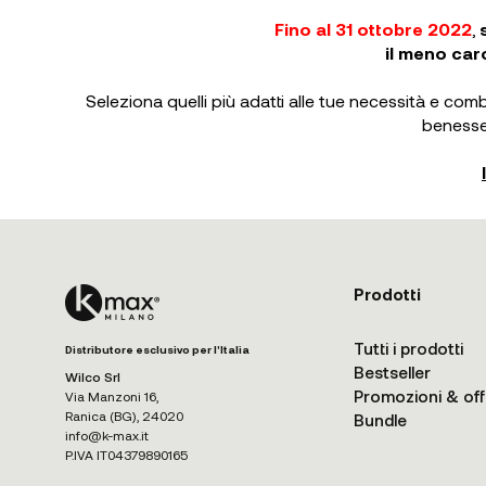
Fino al 31 ottobre 2022
,
il meno caro
Seleziona quelli più adatti alle tue necessità e combin
benesser
Prodotti
Tutti i prodotti
Distributore esclusivo per l'Italia
Bestseller
Wilco Srl
Promozioni & off
Via Manzoni 16,
Ranica (BG), 24020
Bundle
info@k-max.it
P.IVA IT04379890165