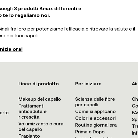
scegli 3 prodotti Kmax differenti e
 te lo regaliamo noi.
ali fra loro per potenziarne l’efficacia e ritrovare la salute e il
e dei tuoi capelli.
Inizia ora!
Linee di prodotto
Per iniziare
Ai
Makeup del capello
Scienza delle fibre
Ch
per capelli
Trattamenti
Co
anticaduta e
Come si applicano
erte
FA
ricrescita
Colori e accessori
Sp
Volumizzante e cura
Routine giornaliera
Tr
del capello
Prima e Dopo
In
Trapianto