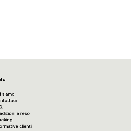
uto
i siamo
ntattaci
Q
edizioni e reso
acking
formativa clienti