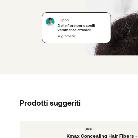
Filippo L.
Delle fibre per capelli
veramente efficaci!
4 giorni fa
Prodotti suggeriti
(
168
)
Kmax Concealing Hair Fibers -