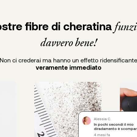
stre fibre di cheratina
funz
davvero bene!
Non ci crederai ma hanno un effetto ridensificant
veramente immediato
Alessia C.
In pochi secondi il mio
diradamento è scompar
4 mesi fa