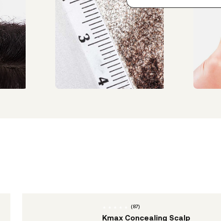
(
87
)
Kmax Concealing Scalp