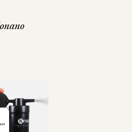
ionano
e
so!