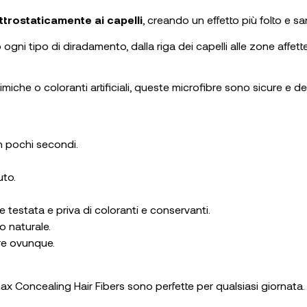
ttrostaticamente ai capelli
, creando un effetto più folto e sa
 ogni tipo di diradamento, dalla riga dei capelli alle zone affett
che o coloranti artificiali, queste microfibre sono sicure e del
in pochi secondi.
uto.
testata e priva di coloranti e conservanti.
to naturale.
re ovunque.
Kmax Concealing Hair Fibers sono perfette per qualsiasi giornata.