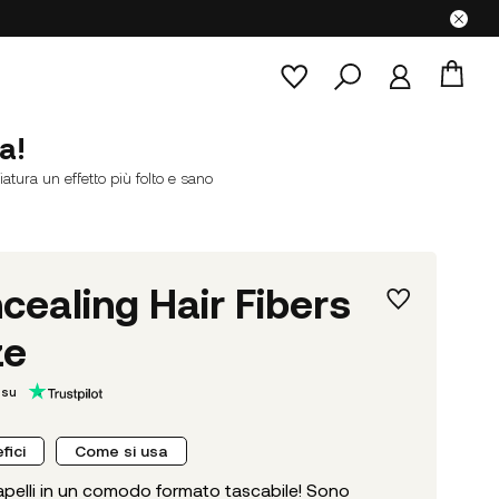
a!
atura un effetto più folto e sano
ealing Hair Fibers
ze
 su
fici
Come si usa
capelli in un comodo formato tascabile! Sono