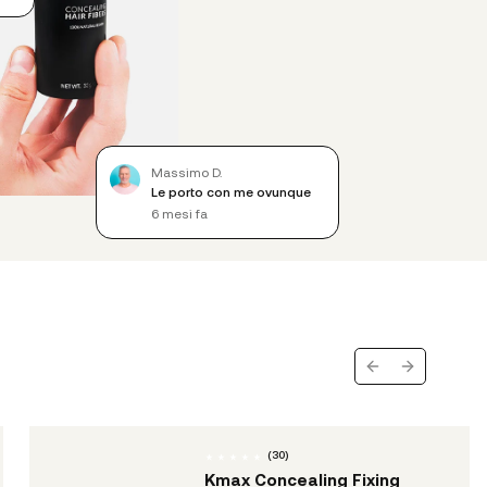
Massimo D.
Le porto con me ovunque
6 mesi fa
Previous slide
Next slide
(
30
)
Kmax Concealing Fixing