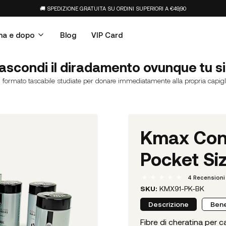
🚚 SPEDIZIONE GRATUITA SU ORDINI SUPERIORI A €49,90
ma e dopo
Blog
VIP Card
ascondi il diradamento ovunque tu si
n formato tascabile studiate per donare immediatamente alla propria capigli
Kmax Conc
Pocket Si
4
Recensioni
SKU:
KMX91-PK-BK
Descrizione
Bene
Fibre di cheratina per 