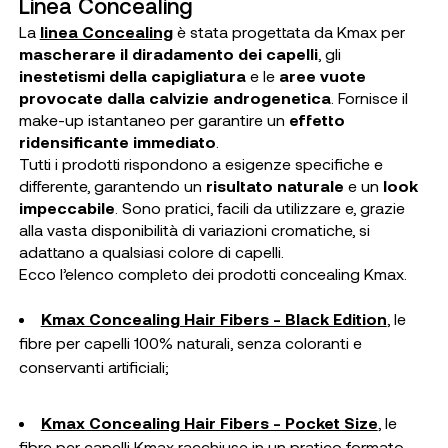
Linea Concealing
La
linea Concealing
è stata progettata da Kmax per
mascherare il diradamento dei capelli
, gli
inestetismi della capigliatura
e le
aree vuote
provocate dalla calvizie androgenetica
. Fornisce il
make-up istantaneo per garantire un
effetto
ridensificante immediato
.
Tutti i prodotti rispondono a esigenze specifiche e
differente, garantendo un
risultato naturale
e un
look
impeccabile
. Sono pratici, facili da utilizzare e, grazie
alla vasta disponibilità di variazioni cromatiche, si
adattano a qualsiasi colore di capelli.
Ecco l’elenco completo dei prodotti concealing Kmax.
Kmax Concealing Hair Fibers - Black Edition
, le
fibre per capelli 100% naturali, senza coloranti e
conservanti artificiali;
Kmax Concealing Hair Fibers - Pocket Size
, le
fibre per capelli Kmax racchiuse in un pratico formato