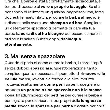
Ora che la barba è stata correttamente risciacquata, è
tempo di passare al
vero e proprio lavaggio
. Se stai
pensando di utilizzare un qualsiasi bagnoschiuma, forse
dovresti fermarti. Infatti, per curare la barba al meglio è
indispensabile avere uno
shampoo ad hoc
. Scegliere
un detergente specifico ti permette di dare alla tua
barba
la cura di cui ha bisogno
per essere sempre in
ordine e in salute. Subito dopo,
risciacqua
attentamente
.
3. Mai senza spazzolare
Quando si parla di come curare la barba, il terzo step è
senza dubbio
spazzolare
. Quest’operazione, tanto
semplice quanto necessaria, ti permette di
rimuovere le
cellule morte
, l’eventuale forfora e le altre impurità.
Tuttavia, esattamente
come per i capelli
, scegliere di
adottare
un pettine o una spazzola
non è la stessa
cosa
. Infatti, l’impiego del
pettine
per curare la barba è
consigliato per districare i nodi propri delle
lunghezze
medie
. Invece, la
spazzola per barba
è adatta per chi si