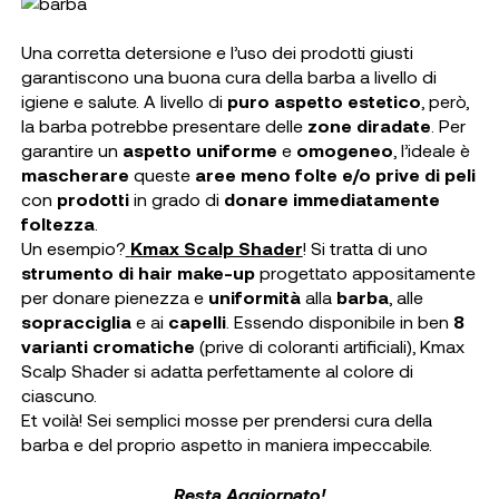
Una corretta detersione e l’uso dei prodotti giusti
garantiscono una buona cura della barba a livello di
igiene e salute. A livello di
puro aspetto estetico
, però,
la barba potrebbe presentare delle
zone diradate
. Per
garantire un
aspetto uniforme
e
omogeneo
, l’ideale è
mascherare
queste
aree meno folte e/o prive di peli
con
prodotti
in grado di
donare immediatamente
foltezza
.
Un esempio?
Kmax Scalp Shader
! Si tratta di uno
strumento di hair make-up
progettato appositamente
per donare pienezza e
uniformità
alla
barba
, alle
sopracciglia
e ai
capelli
. Essendo disponibile in ben
8
varianti cromatiche
(prive di coloranti artificiali), Kmax
Scalp Shader si adatta perfettamente al colore di
ciascuno.
Et voilà! Sei semplici mosse per prendersi cura della
barba e del proprio aspetto in maniera impeccabile.
Resta Aggiornato!