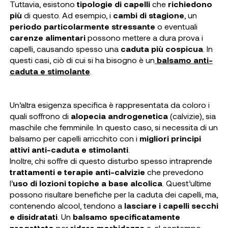
Tuttavia, esistono
tipologie di capelli
che
richiedono
più
di questo. Ad esempio, i
cambi di stagione
, un
periodo particolarmente stressante
o eventuali
carenze alimentari
possono mettere a dura prova i
capelli, causando spesso una
caduta più cospicua
. In
questi casi, ciò di cui si ha bisogno è un
balsamo anti-
caduta e stimolante
.
Un’altra esigenza specifica è rappresentata da coloro i
quali soffrono di
alopecia androgenetica
(calvizie), sia
maschile che femminile. In questo caso, si necessita di un
balsamo per capelli arricchito con i
migliori principi
attivi anti-caduta e stimolanti
.
Inoltre, chi soffre di questo disturbo spesso intraprende
trattamenti e terapie anti-calvizie
che prevedono
l’
uso di lozioni topiche a base alcolica
. Quest’ultime
possono risultare benefiche per la caduta dei capelli, ma,
contenendo alcool, tendono a
lasciare i capelli secchi
e disidratati
. Un
balsamo specificatamente
progettato
per
ridare morbidezza
e, al contempo,