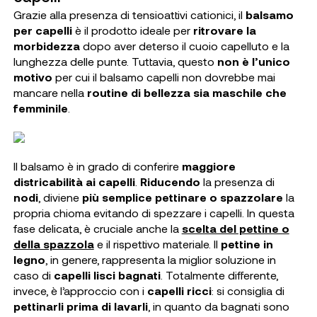
Grazie alla presenza di tensioattivi cationici, il
balsamo
per capelli
è il prodotto ideale per
ritrovare la
morbidezza
dopo aver deterso il cuoio capelluto e la
lunghezza delle punte. Tuttavia, questo
non è l’unico
motivo
per cui il balsamo capelli non dovrebbe mai
mancare nella
routine di bellezza sia maschile che
femminile
.
Il balsamo è in grado di conferire
maggiore
districabilità ai capelli
.
Riducendo
la presenza di
nodi
, diviene
più semplice pettinare o spazzolare
la
propria chioma evitando di spezzare i capelli. In questa
fase delicata, è cruciale anche la
scelta del pettine o
della spazzola
e il rispettivo materiale. Il
pettine in
legno
, in genere, rappresenta la miglior soluzione in
caso di
capelli lisci bagnati
. Totalmente differente,
invece, è l’approccio con i
capelli ricci
: si consiglia di
pettinarli prima di lavarli
, in quanto da bagnati sono