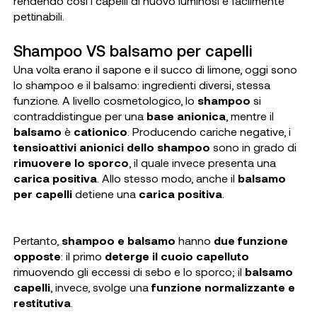
rendendo così i capelli di nuovo luminosi e facilmente
pettinabili.
Shampoo VS balsamo per capelli
Una volta erano il sapone e il succo di limone, oggi sono
lo shampoo e il balsamo: ingredienti diversi, stessa
funzione. A livello cosmetologico, lo
shampoo
si
contraddistingue per una
base anionica
, mentre il
balsamo
è
cationico
. Producendo cariche negative, i
tensioattivi anionici dello shampoo
sono in grado di
rimuovere lo sporco
, il quale invece presenta una
carica positiva
. Allo stesso modo, anche il
balsamo
per capelli
detiene una
carica positiva
.
Pertanto,
shampoo e balsamo
hanno
due funzione
opposte
: il primo
deterge il cuoio capelluto
rimuovendo gli eccessi di sebo e lo sporco; il
balsamo
capelli
, invece, svolge una
funzione normalizzante e
restitutiva
.