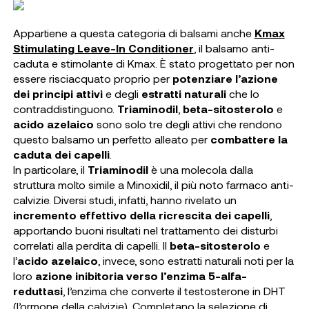
Appartiene a questa categoria di balsami anche
Kmax
Stimulating Leave-In Conditioner
, il balsamo anti-
caduta e stimolante di Kmax. È stato progettato per non
essere risciacquato proprio per
potenziare l’azione
dei principi attivi
e degli
estratti naturali
che lo
contraddistinguono.
Triaminodil
,
beta-sitosterolo
e
acido azelaico
sono solo tre degli attivi che rendono
questo balsamo un perfetto alleato per
combattere la
caduta dei capelli
.
In particolare, il
Triaminodil
è una molecola dalla
struttura molto simile a Minoxidil, il più noto farmaco anti-
calvizie. Diversi studi, infatti, hanno rivelato un
incremento effettivo della ricrescita dei capelli
,
apportando buoni risultati nel trattamento dei disturbi
correlati alla perdita di capelli. Il
beta-sitosterolo
e
l’
acido azelaico
, invece, sono estratti naturali noti per la
loro
azione inibitoria verso l’enzima 5-alfa-
reduttasi
, l’enzima che converte il testosterone in DHT
(l’ormone della calvizie). Completano la selezione di