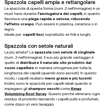
Spazzola capelli ampia e rettangolare
La spazzola di questa forma (
num. 2 nell’immagine
) è un
must have durante
l’asciugatura dei capelli
, in quanto
favorisce una
piega rapida e setosa
,
riducendo
l’effetto crespo
. Può essere in plastica, ceramica o in
legno.
Ideale per
:
capelli lisci
, soprattutto se folti e lunghi.
Spazzola con setole naturali
La più amata? La
spazzola con setole di cinghiale
(
num. 3 nell’immagine
). Il suo più grande vantaggio è
quello di
distribuire il naturale olio prodotto dal
cuoio capelluto
in maniera omogenea per tutta la
lunghezza dei capelli (
quando sono asciutti
). In questo
modo, i capelli risultano
meno grassi e più lucenti
.
Inoltre, sono le spazzole per capelli ideali quando si
impiegano gli
shampoo secchi
come
Kmax
Volumizing Root Spray
. Questo perché eliminano ogni
residuo di prodotto lasciando i capelli puliti e profumati,
come dopo un vero lavaggio.