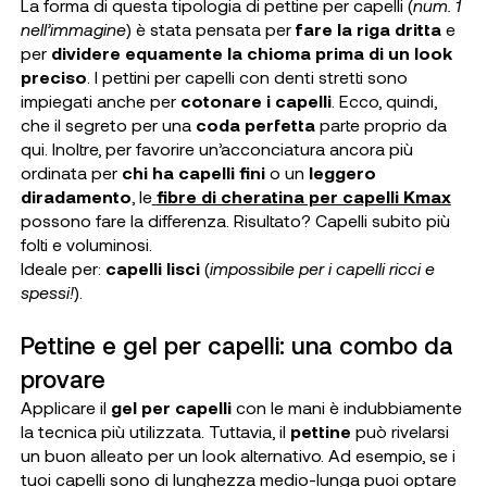
La forma di questa tipologia di pettine per capelli (
num. 1
nell’immagine
) è stata pensata per
fare la riga dritta
e
per
dividere equamente la chioma prima di un look
preciso
. I pettini per capelli con denti stretti sono
impiegati anche per
cotonare i capelli
. Ecco, quindi,
che il segreto per una
coda perfetta
parte proprio da
qui. Inoltre, per favorire un’acconciatura ancora più
ordinata per
chi ha capelli fini
o un
leggero
diradamento
, le
fibre di cheratina per capelli Kmax
possono fare la differenza. Risultato? Capelli subito più
folti e voluminosi.
Ideale per
:
capelli lisci
(
impossibile per i capelli ricci e
spessi!
).
Pettine e gel per capelli: una combo da
provare
Applicare il
gel per capelli
con le mani è indubbiamente
la tecnica più utilizzata. Tuttavia, il
pettine
può rivelarsi
un buon alleato per un look alternativo. Ad esempio, se i
tuoi capelli sono di lunghezza medio-lunga puoi optare