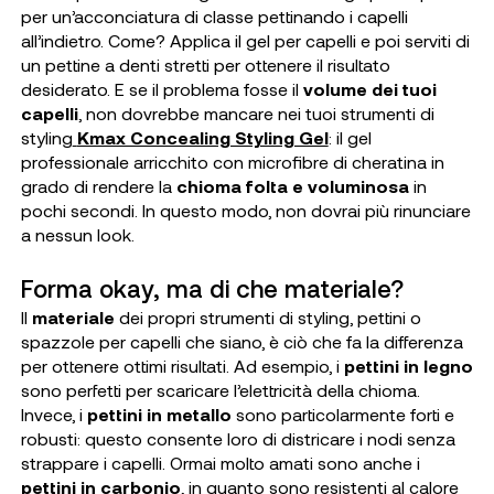
per un’acconciatura di classe pettinando i capelli
all’indietro. Come? Applica il gel per capelli e poi serviti di
un pettine a denti stretti per ottenere il risultato
desiderato. E se il problema fosse il
volume dei tuoi
capelli
, non dovrebbe mancare nei tuoi strumenti di
styling
Kmax Concealing Styling Gel
: il gel
professionale arricchito con microfibre di cheratina in
grado di rendere la
chioma folta e voluminosa
in
pochi secondi. In questo modo, non dovrai più rinunciare
a nessun look.
Forma okay, ma di che materiale?
Il
materiale
dei propri strumenti di styling, pettini o
spazzole per capelli che siano, è ciò che fa la differenza
per ottenere ottimi risultati. Ad esempio, i
pettini in legno
sono perfetti per scaricare l’elettricità della chioma.
Invece, i
pettini in metallo
sono particolarmente forti e
robusti: questo consente loro di districare i nodi senza
strappare i capelli. Ormai molto amati sono anche i
pettini in carbonio
, in quanto sono resistenti al calore