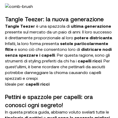
Tangle Teezer: la nuova generazione
Tangle Teezer
è una spazzola di
ultima generazione
presente sul mercato da un paio di anni. Il loro successo
è direttamente proporzionale al loro
potere districante
.
Infatti, la loro forma presenta
setole particolarmente
fitte
e sono ciò che consentono loro di
districare nodi
senza spezzare i capelli
. Per questa ragione, sono gli
strumenti di styling preferiti da chi ha i
capelli ricci
. Per
quest’ultimi, è bene ricordare che pettinarli da asciutti
potrebbe danneggiare la chioma causando capelli
spezzati e crespi.
Ideale per
:
capelli ricci
Pettini e spazzole per capelli: ora
conosci ogni segreto!
In questa pratica guida, abbiamo voluto svelarti tutte le
tipologie di pettini
e
quali sono le spazzole migliori