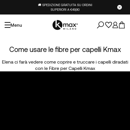
🚚 SPEDIZIONE GRATUITA SU ORDINI
SUPERIORI A €49,90
Menu
Come usare le fibre per capelli Kmax
Elena ci farà vedere come coprire e truccare i capelli diradati
con le Fibre per Capelli Kmax