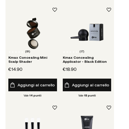
(
81
)
(
17
)
Kmax Concealing Mini
Kmax Concealing
Scalp Shader
Applicator - Black Edition
€14.90
€18.90
Aggiungi al carrello
Aggiungi al carrello
Vale
14
punti
Vale
18
punti