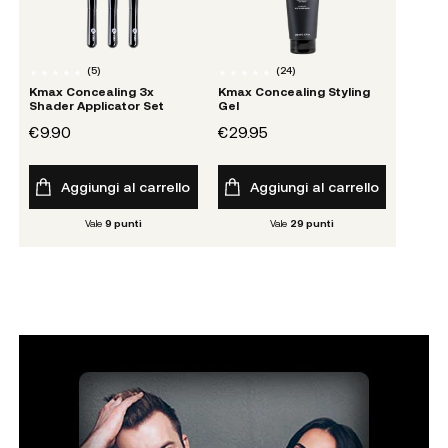
(
5
)
(
24
)
Kmax Concealing 3x
Kmax Concealing Styling
Shader Applicator Set
Gel
€9.90
€29.95
Aggiungi al carrello
Aggiungi al carrello
Vale
9
punti
Vale
29
punti