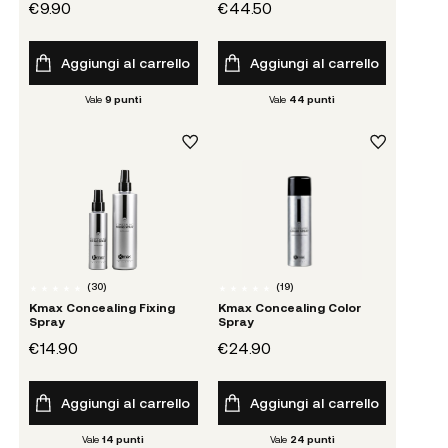
€9.90
€44.50
Aggiungi al carrello
Aggiungi al carrello
Vale
9
punti
Vale
44
punti
(
30
)
(
19
)
Kmax Concealing Fixing
Kmax Concealing Color
Spray
Spray
€14.90
€24.90
Aggiungi al carrello
Aggiungi al carrello
Vale
14
punti
Vale
24
punti