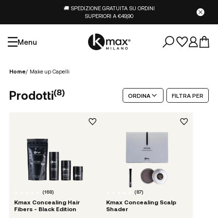
🚚 SPEDIZIONE GRATUITA SU ORDINI
SUPERIORI A €49,90
Menu
Home
/
Make up Capelli
(
8
)
Prodotti
ORDINA
FILTRA PER
(
168
)
(
87
)
Kmax Concealing Hair
Kmax Concealing Scalp
Fibers - Black Edition
Shader