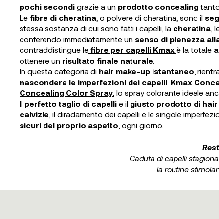
pochi secondi
grazie a un
prodotto concealing
tanto
Le
fibre di cheratina
, o polvere di cheratina, sono il
seg
stessa sostanza di cui sono fatti i capelli, la
cheratina
, 
conferendo immediatamente un
senso di pienezza all
contraddistingue le
fibre per capelli Kmax
è la totale
a
ottenere un
risultato finale naturale
.
In questa categoria di
hair make-up istantaneo
, rient
nascondere le imperfezioni dei capelli
:
Kmax Concea
Concealing Color Spray
, lo spray colorante ideale anc
Il
perfetto taglio di capelli
e il
giusto prodotto di hai
calvizie
, il diradamento dei capelli e le singole imperfez
sicuri del proprio aspetto
, ogni giorno.
Rest
Caduta di capelli stagiona
la routine stimola