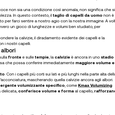
ecoce non sia una condizione così anomala, non significa che s
lezza. In questo contesto, il
taglio di capelli da uomo
non è
 per farci sentire a nostro agio con la nostra immagine. A volt
ovvero un gioco di lunghezze e volumi ben studiato, per
scondere la calvizie, il diradamento evidente dei capelli e la
 i nostri capelli.
 albori
ulla
fronte
e sulle
tempie
, la
calvizie
è ancora in uno
stadio
lcosa che possa conferire immediatamente
maggiore volume e
ato
. Con i capelli più corti sui lati e più lunghi nella parte alta dell
l’acconciatura, mascherando quella calvizie ancora agli albori.
ergente volumizzante specifico
, come
Kmax Volumizing
a delicata,
conferisce volume e forma
al capello,
rafforzan