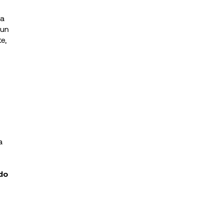
ia
 un
e,
a
do