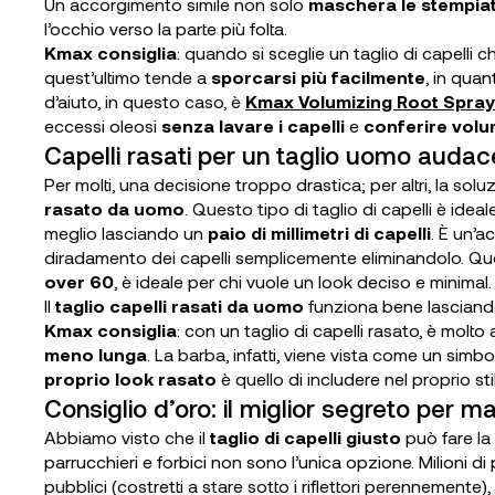
Un accorgimento simile non solo
maschera le stempia
l’occhio verso la parte più folta.
Kmax consiglia
: quando si sceglie un taglio di capell
quest’ultimo tende a
sporcarsi più facilmente
, in qua
d’aiuto, in questo caso, è
Kmax Volumizing Root Spray
eccessi oleosi
senza lavare i capelli
e
conferire vol
Capelli rasati per un taglio uomo audac
Per molti, una decisione troppo drastica; per altri, la solu
rasato da uomo
. Questo tipo di taglio di capelli è idea
meglio lasciando un
paio di millimetri di capelli
. È un’a
diradamento dei capelli semplicemente eliminandolo.
Que
over 60
, è ideale per chi vuole un look deciso e minimal.
Il
taglio capelli rasati da uomo
funziona bene lasciando u
Kmax consiglia
: con un taglio di capelli rasato, è molto
meno lunga
. La barba, infatti, viene vista come un simb
proprio look rasato
è quello di includere nel proprio st
Consiglio d’oro: il miglior segreto per m
Abbiamo visto che il
taglio di capelli giusto
può fare la
parrucchieri e forbici non sono l’unica opzione. Milioni di
pubblici (costretti a stare sotto i riflettori perennemente),