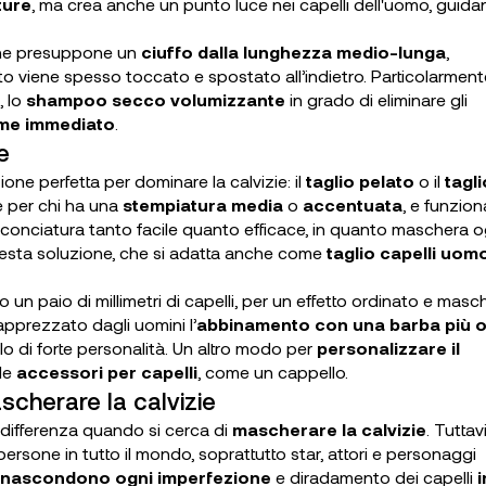
ture
, ma crea anche un punto luce nei capelli dell'uomo, guid
i che presuppone un
ciuffo dalla lunghezza medio-lunga
,
nto viene spesso toccato e spostato all’indietro. Particolarment
, lo
shampoo secco volumizzante
in grado di eliminare gli
ume immediato
.
e
zione perfetta per dominare la calvizie: il
taglio pelato
o il
tagli
le per chi ha una
stempiatura media
o
accentuata
, e funzion
cconciatura tanto facile quanto efficace, in quanto maschera o
sta soluzione, che si adatta anche come
taglio capelli uom
n paio di millimetri di capelli, per un effetto ordinato e maschi
 apprezzato dagli uomini l’
abbinamento con una barba più 
olo di forte personalità. Un altro modo per
personalizzare il
ile
accessori per capelli
, come un cappello.
ascherare la calvizie
 differenza quando si cerca di
mascherare la calvizie
. Tuttav
 persone in tutto il mondo, soprattutto star, attori e personaggi
nascondono ogni imperfezione
e diradamento dei capelli
i