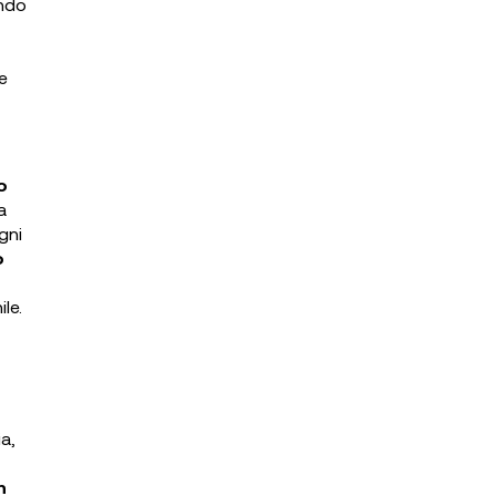
ando
e
o
a
gni
o
le.
o
ia,
n