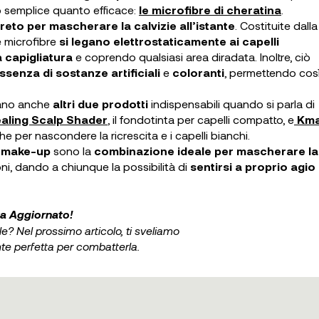
 semplice quanto efficace:
le microfibre di cheratina
.
reto per mascherare la calvizie all’istante
. Costituite dalla
le microfibre
si legano elettrostaticamente ai capelli
a capigliatura
e coprendo qualsiasi area diradata. Inoltre, ciò
ssenza di sostanze artificiali
e
coloranti
, permettendo così
rano anche
altri due prodotti
indispensabili quando si parla di
ling Scalp Shader
, il fondotinta per capelli compatto, e
Km
he per nascondere la ricrescita e i capelli bianchi.
r make-up
sono la
combinazione ideale per mascherare la
ioni, dando a chiunque la possibilità di
sentirsi a proprio agio
a Aggiornato!
le? Nel prossimo articolo, ti sveliamo
nte perfetta per combatterla.