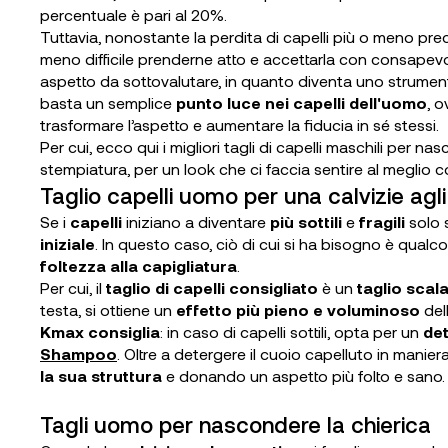
percentuale è pari al 20%.
Tuttavia, nonostante la perdita di capelli più o meno pr
meno difficile prenderne atto e accettarla con consapevo
aspetto da sottovalutare, in quanto diventa uno strumento
basta un semplice
punto luce nei capelli dell'uomo
, 
trasformare l’aspetto e aumentare la fiducia in sé stessi.
Per cui, ecco qui i migliori tagli di capelli maschili per na
stempiatura, per un look che ci faccia sentire al meglio con
Taglio capelli uomo per una calvizie agli
Se i
capelli
iniziano a diventare
più sottili
e
fragili
solo s
iniziale
. In questo caso, ciò di cui si ha bisogno è qua
foltezza alla capigliatura
.
Per cui, il
taglio di capelli consigliato
è un
taglio scal
testa, si ottiene un
effetto più pieno e voluminoso
del
Kmax consiglia
: in caso di capelli sottili, opta per un
det
Shampoo
. Oltre a detergere il cuoio capelluto in manier
la sua struttura
e donando un aspetto più folto e sano.
Tagli uomo per nascondere la chierica