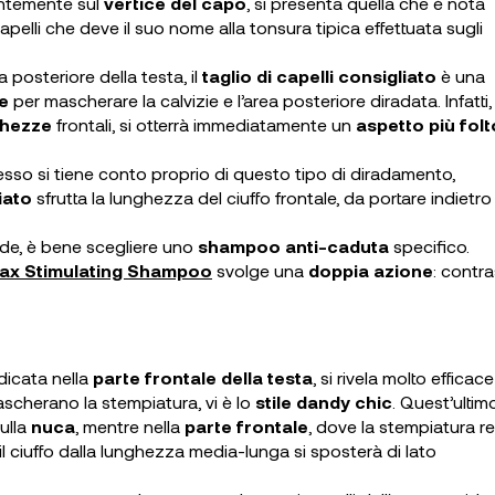
entemente sul
vertice del capo
, si presenta quella che è nota
apelli che deve il suo nome alla tonsura tipica effettuata sugli
 posteriore della testa, il
taglio di capelli consigliato
è una
le
per mascherare la calvizie e l’area posteriore diradata. Infatti,
ghezze
frontali, si otterrà immediatamente un
aspetto più folt
sso si tiene conto proprio di questo tipo di diradamento,
iato
sfrutta la lunghezza del ciuffo frontale, da portare indietro
ede, è bene scegliere uno
shampoo anti-caduta
specifico.
ax Stimulating Shampoo
svolge una
doppia azione
: contr
dicata nella
parte frontale della testa
, si rivela molto efficace
 mascherano la stempiatura, vi è lo
stile dandy chic
. Quest’ultim
ulla
nuca
, mentre nella
parte frontale
, dove la stempiatura r
il ciuffo dalla lunghezza media-lunga si sposterà di lato