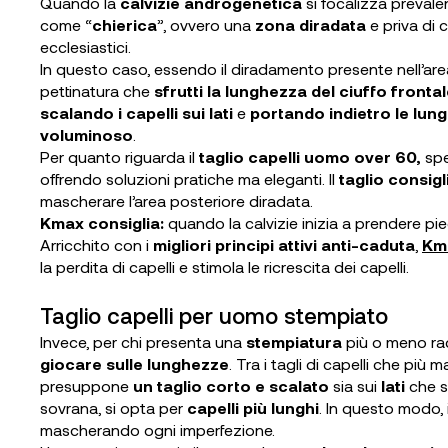
Quando la
calvizie androgenetica
si focalizza preval
come “
chierica
”, ovvero una
zona diradata
e priva di c
ecclesiastici.
In questo caso, essendo il diradamento presente nell’area
pettinatura che
sfrutti la lunghezza del ciuffo fronta
scalando i capelli sui lati
e
portando indietro le lun
voluminoso
.
Per quanto riguarda il
taglio capelli uomo over 60,
spe
offrendo soluzioni pratiche ma eleganti. Il
taglio consigl
mascherare l’area posteriore diradata.
Kmax consiglia:
quando la calvizie inizia a prendere pi
Arricchito con i
migliori principi attivi anti-caduta
,
Km
la perdita di capelli e stimola le ricrescita dei capelli.
Taglio capelli per uomo stempiato
Invece, per chi presenta una
stempiatura
più o meno ra
giocare sulle lunghezze
. Tra i tagli di capelli che più
presuppone
un taglio corto e scalato
sia sui
lati
che s
sovrana, si opta per
capelli più lunghi
. In questo modo, 
mascherando ogni imperfezione.