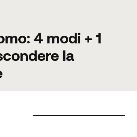
omo: 4 modi + 1
scondere la
e