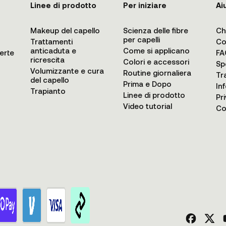
Linee di prodotto
Per iniziare
Ai
Makeup del capello
Scienza delle fibre
Ch
per capelli
Trattamenti
Co
anticaduta e
Come si applicano
erte
FA
ricrescita
Colori e accessori
Sp
Volumizzante e cura
Routine giornaliera
Tr
del capello
Prima e Dopo
In
Trapianto
Linee di prodotto
Pr
Video tutorial
Co