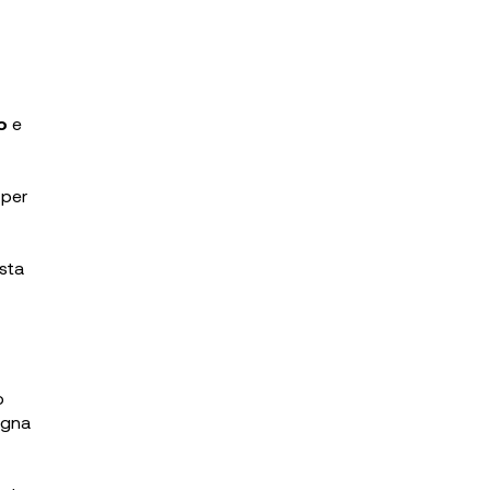
o
e
 per
asta
o
egna