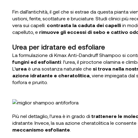
Fin dall'antichità, il gel che si estrae da questa pianta v
ustioni, ferite, scottature e bruciature. Studi clinici più 
vera sui capelli:
contrasta la caduta dei capelli
in modo
capelluto, e
rimuove gli eccessi di sebo e cattivo od
Urea per idratare ed esfoliare
La formulazione di Kmax Anti-Dandruff Shampoo si contr
fungini ed esfolianti
: l’urea, il piroctone olamina e clim
L’
urea
è una sostanza naturale che
si trova nella nost
azione idratante e cheratolitica
, viene impiegata dal
forfora e prurito.
Più nel dettaglio, l’urea è in grado di
trattenere le mole
idratante. Invece, la sua azione cheratolitica le consente
meccanismo esfoliante
.