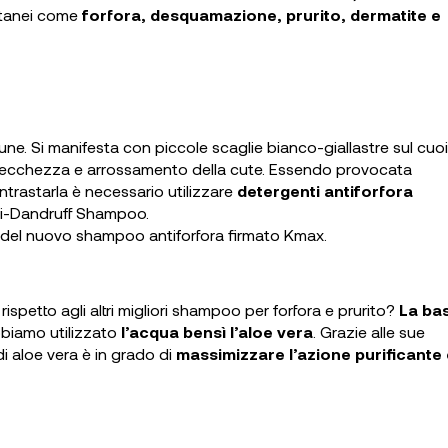
utanei come
forfora, desquamazione, prurito, dermatite e
. Si manifesta con piccole scaglie bianco-giallastre sul cuo
o, secchezza e arrossamento della cute. Essendo provocata
ontrastarla è necessario utilizzare
detergenti antiforfora
ti-Dandruff Shampoo.
 del nuovo shampoo antiforfora firmato Kmax.
etto agli altri migliori shampoo per forfora e prurito?
La ba
abbiamo utilizzato
l’acqua bensì l’aloe vera
. Grazie alle sue
 di aloe vera è in grado di
massimizzare l’azione purificante 