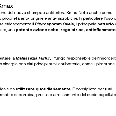
a Kmax
zione del nuovo shampoo antiforfora Kmax. Noto anche come
i proprietà anti-fungine e anti-microbiche. In particolare, l’uso 
re efficacemente il
Pityrosporum Ovale
, il principale
batterio
oltre, una
potente azione sebo-regolatrice, antinfiammato
astare la
Malassezia Furfur
, il fungo responsabile dell’insorge
sinergia con altri principi attivi antibatterici, come il piroctone
deale da
utilizzare quotidianamente
. È consigliato per tutti
dermatite seborroica, prurito e arrossamento del cuoio capelluto