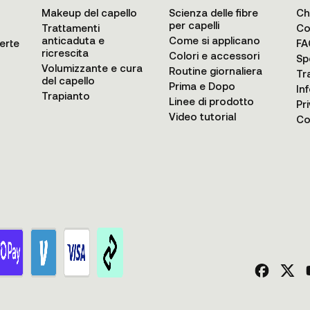
Makeup del capello
Scienza delle fibre
Ch
per capelli
Trattamenti
Co
anticaduta e
Come si applicano
erte
FA
ricrescita
Colori e accessori
Sp
Volumizzante e cura
Routine giornaliera
Tr
del capello
Prima e Dopo
In
Trapianto
Linee di prodotto
Pr
Video tutorial
Co