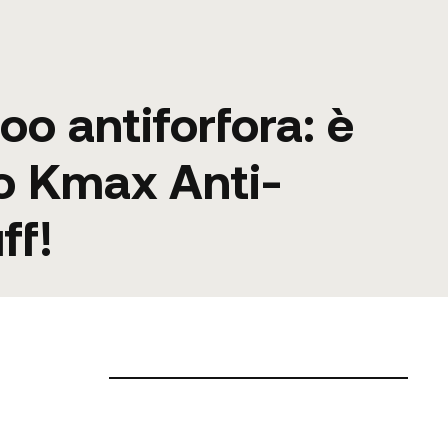
o antiforfora: è
to Kmax Anti-
ff!