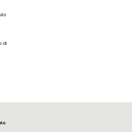
luto
o di
uto