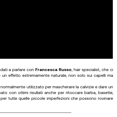
ndati a parlare con
Francesca Russo
, hair specialist, che ci
 un effetto estremamente naturale, non solo sui capelli ma
e normalmente utilizzato per mascherare la calvizie e dare un
ato con ottimi risultati anche per ritoccare barba, basette,
 per tutte quelle piccole imperfezioni che possono rovinare