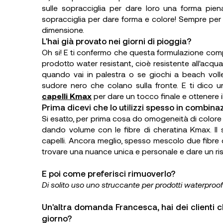
sulle sopracciglia per dare loro una forma pien
sopracciglia per dare forma e colore! Sempre per 
dimensione.
L'hai già provato nei giorni di pioggia?
Oh si! E ti confermo che questa formulazione compat
prodotto water resistant, cioè resistente all'acqua
quando vai in palestra o se giochi a beach volle
sudore nero che colano sulla fronte. E ti dico 
capelli Kmax
per dare un tocco finale e ottenere il
Prima dicevi che lo utilizzi spesso in combinaz
Si esatto, per prima cosa do omogeneità di colore a
dando volume con le fibre di cheratina Kmax. Il s
capelli. Ancora meglio, spesso mescolo due fibre d
trovare una nuance unica e personale e dare un ris
E poi come preferisci rimuoverlo?
Di solito uso uno struccante per prodotti waterpr
Un'altra domanda Francesca, hai dei clienti ch
giorno?