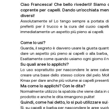
Ciao Francesca! Che bello rivederti! Siamo 
coprente per capelli. Dando un'occhiata ment
diversi!
Assolutamente si! Lo tengo sempre a portata di 
preferiti per il trucco e la cura del cuoio cap
immediatamente un aspetto più pieno ai capelli.
Come lo usi?
Guarda, il segreto è davvero usare la giusta quant
dare un aspetto più pieno ai capelli o alla barba, 
Esattamente come quando usiamo ogni giorno il no
Su quali aree lo applichi?
Lo uso soprattutto per nascondere le aree calve
creare una base dello stesso colore del pelo. Molt
Kmax per dare anche più volume ai capelli presenti
Ma come lo applichi? Con le dita?
Normalmente utilizzo la spatola che viene data in d
prodotto e anche le dita rimangono pulite!
Quindi, come hai detto, lo si può utilizzare sui c
Sì, su capelli e barba per nascondere le aree vu