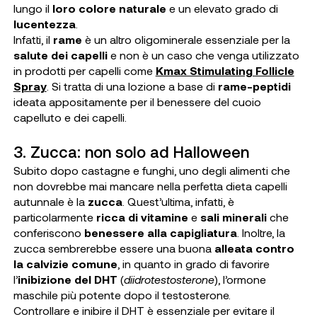
lungo il
loro colore naturale
e un elevato grado di
lucentezza
.
Infatti, il
rame
è un altro oligominerale essenziale per la
salute dei capelli
e non è un caso che venga utilizzato
in prodotti per capelli come
Kmax Stimulating Follicle
Spray
. Si tratta di una lozione a base di
rame-peptidi
ideata appositamente per il benessere del cuoio
capelluto e dei capelli.
3. Zucca: non solo ad Halloween
Subito dopo castagne e funghi, uno degli alimenti che
non dovrebbe mai mancare nella perfetta dieta capelli
autunnale è la
zucca
. Quest’ultima, infatti, è
particolarmente
ricca di vitamine
e
sali minerali
che
conferiscono
benessere alla capigliatura
. Inoltre, la
zucca sembrerebbe essere una buona
alleata contro
la calvizie comune
, in quanto in grado di favorire
l’
inibizione del DHT
(
diidrotestosterone
), l’ormone
maschile più potente dopo il testosterone.
Controllare e inibire il DHT è essenziale per evitare il