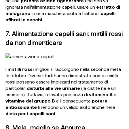
ha una
potente azione rigenerante
che non va
ignorata nell’alimentazione capelli: usare un
estratto di
melograno
in una maschera aiuta a trattare i
capelli
sfibrati e secchi
.
7. Alimentazione capelli sani: mirtilli rossi
da non dimenticare
I
mirtilli rossi
migliori si raccolgono nella seconda metà
di ottobre. Diversi studi hanno dimostrato come i mirtilli
rossi possano essere impiegati nel trattamento di
particolari
disturbi alle vie urinarie
(la cistite ne è un
esempio). Tuttavia, l’elevata presenza di
vitamina A
e
vitamine del gruppo B
e il conseguente
potere
antiossidante
li rendono un valido aiuto anche nella
dieta per i capelli sani
.
8. Mela, meglio se Annurca