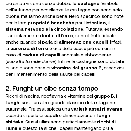
più amati vi sono senza dubbio le
castagne
. Simbolo
dell’autunno per eccellenza, le castagne non sono solo
buone, ma fanno anche bene. Nello specifico, sono note
per le loro
proprietà benefiche
per l’
intestino
, il
sistema nervoso
e la
circolazione
. Tuttavia, essendo
particolarmente
ricche di ferro
, sono il frutto ideale
anche quando si parla di
alimentazione capelli
. Infatti,
la
carenza di ferro
è una delle cause più comuni in
caso di
caduta di capelli
anomala e abbondante
(
soprattutto nelle donne
). Infine, le castagne sono dotate
di una buona dose di
vitamine del gruppo B
, essenziali
per il mantenimento della salute dei capelli.
2. Funghi: un cibo senza tempo
Ricchi di niacina, riboflavina e vitamine del gruppo B,
i
funghi
sono un altro grande classico della stagione
autunnale. Tra essi, spicca una
varietà assai rilevante
quando si parla di capelli e alimentazione: i
funghi
shiitake
. Quest’ultimi sono particolarmente
ricchi di
rame
e questo fa sì che i capelli mantengano più a