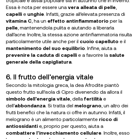
tropicale è assai popolare sia in autunno che in inverno.
Essa è nota per essere una
vera alleata di pelle
,
capelli
e
unghie
. Infatti, grazie all’elevata presenza di
vitamina C
, ha un
effetto antinfiammatorio
per la
pelle
, mantenendola pulita e aiutando a liberarla
dall’acne. Inoltre, la stessa azione antinfiammatoria risulta
particolarmente utile anche per il
cuoio capelluto
e il
mantenimento del suo equilibrio
. Infine, aiuta a
prevenire la caduta di capelli
e a favorire la
salute
generale della capigliatura
.
6. Il frutto dell’energia vitale
Secondo la mitologia greca, la dea Afrodite piantò
questo frutto sull’isola di Cipro divenendo da allora il
simbolo dell’energia vitale
, della
fertilità
e
dell’
abbondanza
. Si tratta del
melograno
, un altro dei
frutti benefici che la natura ci offre in autunno. Infatti, il
melograno è un alimento particolarmente
ricco di
antiossidanti
e, proprio per questo, aiuta a
combattere l’invecchiamento cellulare
. Inoltre, esso