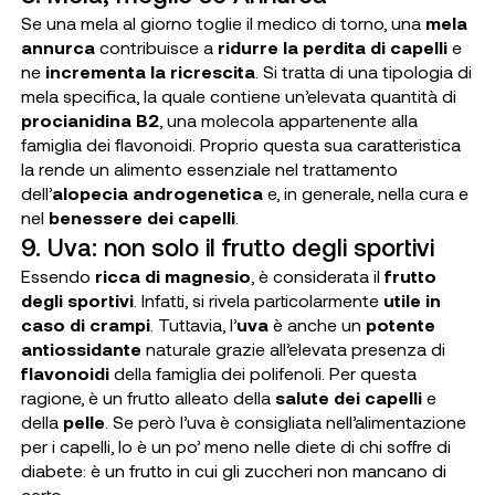
Se una mela al giorno toglie il medico di torno, una
mela
annurca
contribuisce a
ridurre la perdita di capelli
e
ne
incrementa la ricrescita
. Si tratta di una tipologia di
mela specifica, la quale contiene un’elevata quantità di
procianidina B2
, una molecola appartenente alla
famiglia dei flavonoidi. Proprio questa sua caratteristica
la rende un alimento essenziale nel trattamento
dell’
alopecia androgenetica
e, in generale, nella cura e
nel
benessere dei capelli
.
9. Uva: non solo il frutto degli sportivi
Essendo
ricca di magnesio
, è considerata il
frutto
degli sportivi
. Infatti, si rivela particolarmente
utile in
caso di crampi
. Tuttavia, l’
uva
è anche un
potente
antiossidante
naturale grazie all’elevata presenza di
flavonoidi
della famiglia dei polifenoli. Per questa
ragione, è un frutto alleato della
salute dei capelli
e
della
pelle
. Se però l’uva è consigliata nell’alimentazione
per i capelli, lo è un po’ meno nelle diete di chi soffre di
diabete: è un frutto in cui gli zuccheri non mancano di
certo.